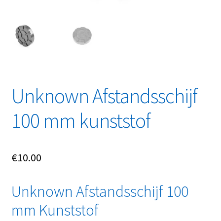
Linkpartners
My account
Over Ons
Overzicht
Unknown Afstandsschijf
100 mm kunststof
Privacybeleid
Retourbeleid
€
10.00
Videos
Unknown Afstandsschijf 100
Winkelwagen
mm Kunststof