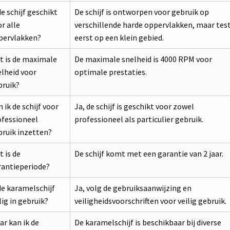
de schijf geschikt
De schijf is ontworpen voor gebruik op
r alle
verschillende harde oppervlakken, maar tes
pervlakken?
eerst op een klein gebied.
t is de maximale
De maximale snelheid is 4000 RPM voor
lheid voor
optimale prestaties.
bruik?
 ik de schijf voor
Ja, de schijf is geschikt voor zowel
ofessioneel
professioneel als particulier gebruik.
bruik inzetten?
 is de
De schijf komt met een garantie van 2 jaar.
rantieperiode?
de karamelschijf
Ja, volg de gebruiksaanwijzing en
lig in gebruik?
veiligheidsvoorschriften voor veilig gebruik.
r kan ik de
De karamelschijf is beschikbaar bij diverse