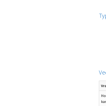
Ty
Ve
Vr
Hoe
ka