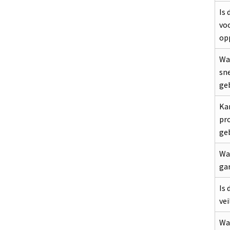
Is 
voo
op
Wa
sne
ge
Kan
pr
ge
Wat
ga
Is 
vei
Waa