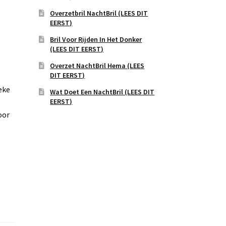
Overzetbril NachtBril (LEES DIT
EERST)
Bril Voor Rijden In Het Donker
(LEES DIT EERST)
Overzet NachtBril Hema (LEES
DIT EERST)
eke
Wat Doet Een NachtBril (LEES DIT
EERST)
oor