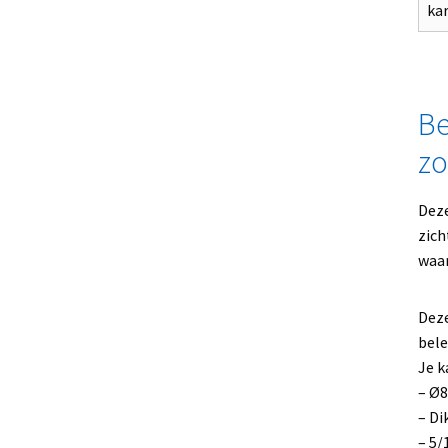
ka
Be
zo
Deze
zich
waar
Deze
bele
Je k
– Ø
– Di
– 5/