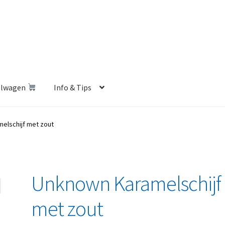
elwagen
Info & Tips
len Shop
Betalen en Verzenden
Blog
Contact
Klantenservice
elschijf met zout
Privacybeleid
Retourbeleid
Videos
Winkelwagen
Unknown Karamelschijf
met zout