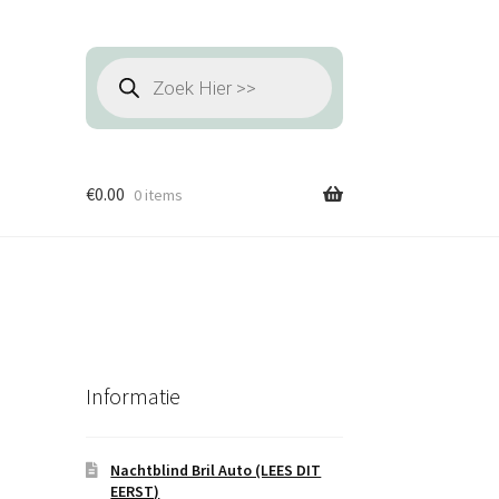
Producten
zoeken
€
0.00
0 items
Informatie
Nachtblind Bril Auto (LEES DIT
EERST)