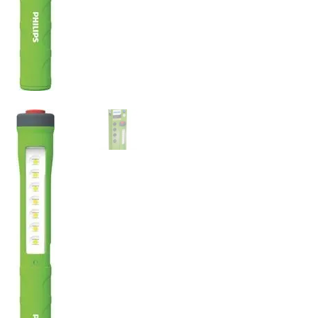
Linkpartners
My account
Over Ons
Overzicht
Privacybeleid
Retourbeleid
Videos
Winkelwagen