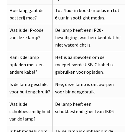
Hoe lang gaat de
Tot 4 uur in boost-modus en tot
batterij mee?
6 uur in spotlight modus.
Wat is de IP-code
De lamp heeft een IP20-
van deze lamp?
beveiliging, wat betekent dat hij
niet waterdicht is.
Kan ik de lamp
Het is aanbevolen om de
opladen met een
meegeleverde USB-C kabel te
andere kabel?
gebruiken voor opladen.
Is de lamp geschikt
Nee, deze lamp is ontworpen
voor buitengebruik?
voor binnengebruik.
Wat is de
De lamp heeft een
schokbestendigheid
schokbestendigheid van IK06.
van de lamp?
Is het mogelijk om
Ja, de lamp is dimbaar om de