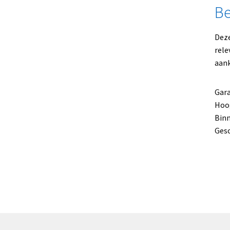
Be
Deze
rele
aank
Gara
Hoog
Bin
Gesc