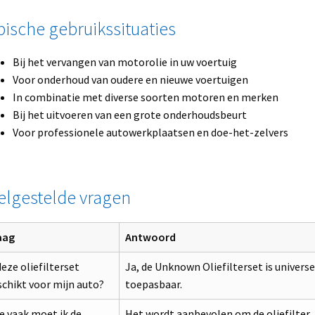
pische gebruikssituaties
Bij het vervangen van motorolie in uw voertuig
Voor onderhoud van oudere en nieuwe voertuigen
In combinatie met diverse soorten motoren en merken
Bij het uitvoeren van een grote onderhoudsbeurt
Voor professionele autowerkplaatsen en doe-het-zelvers
elgestelde vragen
aag
Antwoord
deze oliefilterset
Ja, de Unknown Oliefilterset is universe
chikt voor mijn auto?
toepasbaar.
e vaak moet ik de
Het wordt aanbevolen om de oliefilter