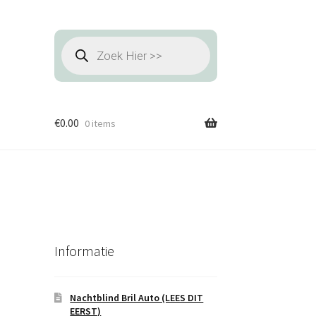
Producten
zoeken
€
0.00
0 items
Informatie
Nachtblind Bril Auto (LEES DIT
EERST)