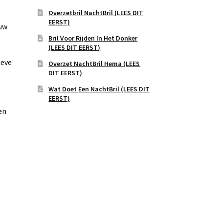
Overzetbril NachtBril (LEES DIT
EERST)
 uw
Bril Voor Rijden In Het Donker
(LEES DIT EERST)
ieve
Overzet NachtBril Hema (LEES
DIT EERST)
Wat Doet Een NachtBril (LEES DIT
EERST)
en