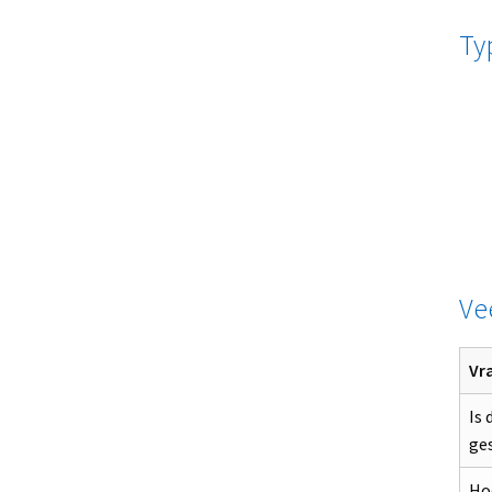
Ty
Ve
Vr
Is 
ges
Ho