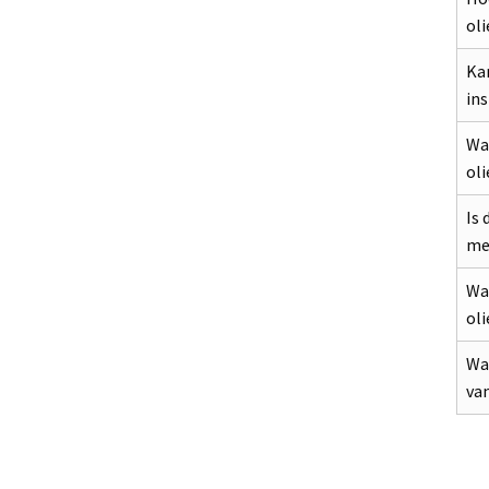
oli
Kan
ins
Wat
oli
Is 
met
Waa
oli
Wa
van