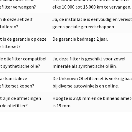
efilter vervangen?
elke 10.000 tot 15.000 km te vervangen.
 ik deze set zelf
Ja, de installatie is eenvoudig en vereis
talleren?
geen speciale gereedschappen.
 is de garantie op deze
De garantie bedraagt 2 jaar.
efilterset?
de oliefilter compatibel
Ja, deze filter is geschikt voor zowel
 synthetische olie?
minerale als synthetische oliën.
r kan ik deze
De Unknown Oliefilterset is verkrijgbaa
efilterset kopen?
bij diverse autowinkels en online.
t zijn de afmetingen
Hoogte is 38,0 mm en de binnendiamet
 de oliefilter?
is 19 mm.