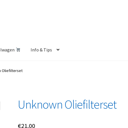
elwagen
Info & Tips
len Shop
Betalen en Verzenden
Blog
Contact
Klantenservice
Oliefilterset
Privacybeleid
Retourbeleid
Videos
Winkelwagen
Unknown Oliefilterset
€
21.00