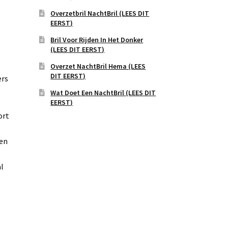
Overzetbril NachtBril (LEES DIT
EERST)
Bril Voor Rijden In Het Donker
(LEES DIT EERST)
Overzet NachtBril Hema (LEES
DIT EERST)
ers
Wat Doet Een NachtBril (LEES DIT
EERST)
ort
 en
al