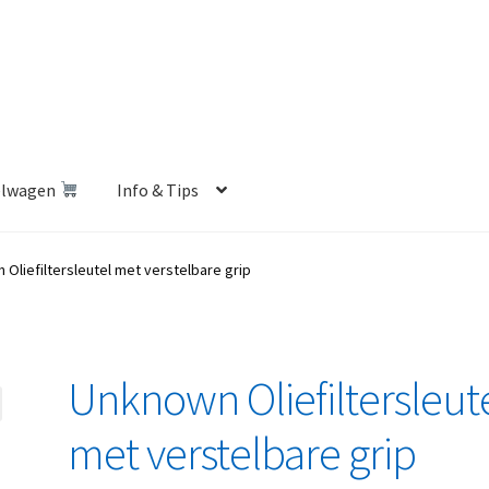
elwagen
Info & Tips
len Shop
Betalen en Verzenden
Blog
Contact
Klantenservice
Oliefiltersleutel met verstelbare grip
Privacybeleid
Retourbeleid
Videos
Winkelwagen
Unknown Oliefiltersleut
met verstelbare grip