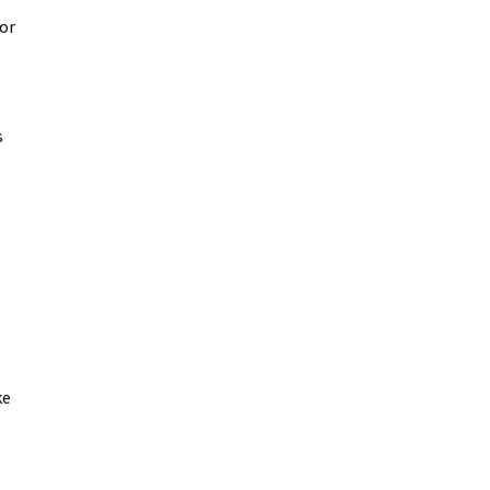
or
s
ke