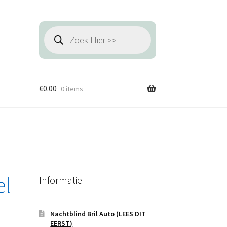
Producten
zoeken
€
0.00
0 items
el
Informatie
Nachtblind Bril Auto (LEES DIT
EERST)