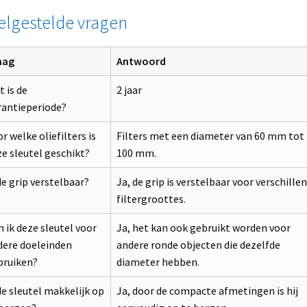
elgestelde vragen
aag
Antwoord
 is de
2 jaar
rantieperiode?
r welke oliefilters is
Filters met een diameter van 60 mm tot
e sleutel geschikt?
100 mm.
de grip verstelbaar?
Ja, de grip is verstelbaar voor verschille
filtergroottes.
 ik deze sleutel voor
Ja, het kan ook gebruikt worden voor
dere doeleinden
andere ronde objecten die dezelfde
bruiken?
diameter hebben.
de sleutel makkelijk op
Ja, door de compacte afmetingen is hij