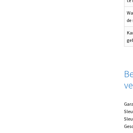
te
Wat
de 
Kan
geb
Be
ve
Gara
Sleu
Sleu
Gesc