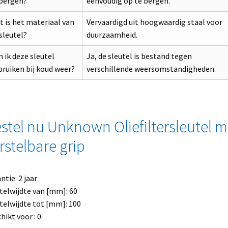
 bergen?
eenvoudig op te bergen.
 is het materiaal van
Vervaardigd uit hoogwaardig staal voor
sleutel?
duurzaamheid.
 ik deze sleutel
Ja, de sleutel is bestand tegen
ruiken bij koud weer?
verschillende weersomstandigheden.
stel nu Unknown Oliefiltersleutel m
rstelbare grip
ntie: 2 jaar
telwijdte van [mm]: 60
telwijdte tot [mm]: 100
hikt voor : 0.