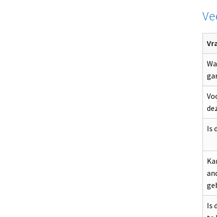
Ve
Vr
Wat
ga
Voo
dez
Is 
Kan
an
ge
Is 