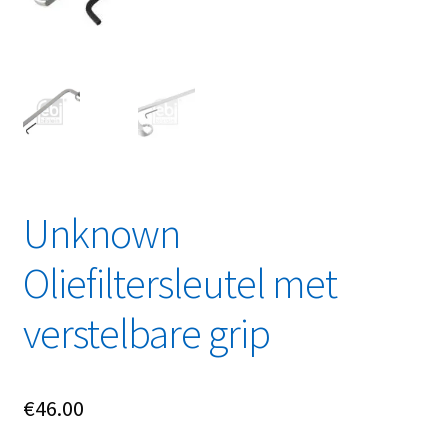
Linkpartners
My account
Over Ons
Overzicht
Unknown
Privacybeleid
Oliefiltersleutel met
Retourbeleid
verstelbare grip
Videos
Winkelwagen
€
46.00