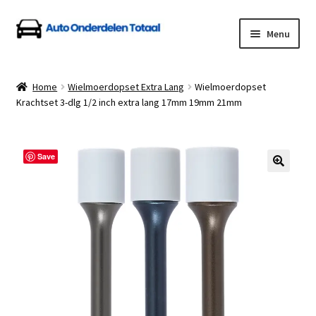
Ga
Ga
Menu
door
naar
naar
de
Home
navigatie
inhoud
Home
Wielmoerdopset Extra Lang
Wielmoerdopset
Krachtset 3-dlg 1/2 inch extra lang 17mm 19mm 21mm
Algemene Voorwaarden
Auto Onderdelen Shop
Save
Betalen en Verzenden
Blog
Contact
Klantenservice