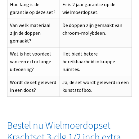
Hoe lang is de
Er is 2 jaar garantie op de
garantie op deze set?
wielmoerdopset.
Van welk materiaal
De doppen zijn gemaakt van
zijn de doppen
chroom-molybdeen.
gemaakt?
Wat is het voordeel
Het biedt betere
van een extra lange
bereikbaarheid in krappe
uitvoering?
ruimtes.
Wordt de set geleverd
Ja, de set wordt geleverd in een
in een doos?
kunststofbox.
Bestel nu Wielmoerdopset
Krachtset 3-dlg 1/2 inch extra