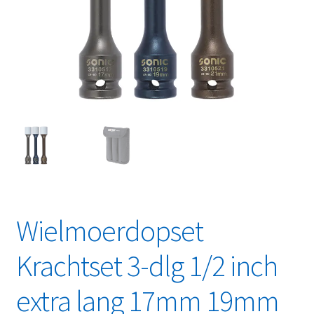
Linkpartners
My account
Over Ons
Overzicht
Privacybeleid
Retourbeleid
Wielmoerdopset
Videos
Krachtset 3-dlg 1/2 inch
Winkelwagen
extra lang 17mm 19mm