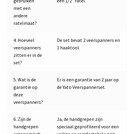
gebruiken
een 1/2” ratel.
met een
andere
ratelmaat?
4. Hoeveel
De set bevat 2 veerspanners en
veerspanners
1 haaktool.
zitten er in de
set?
5. Wat is de
Er is een garantie van 2 jaar op
garantie op
de Yato Veerspannerset.
deze
veerspanners?
6. Zijn de
Ja, de handgrepen zijn
handgrepen
speciaal geprofileerd voor een
ergonomisch
veilige en comfortabele grip.