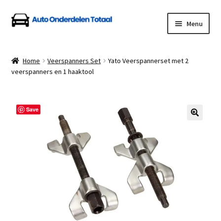
Ga
Ga
Menu
door
naar
naar
de
Home
navigatie
inhoud
Home
Veerspanners Set
Yato Veerspannerset met 2
veerspanners en 1 haaktool
Algemene Voorwaarden
Auto Onderdelen Shop
Save
Betalen en Verzenden
Blog
Contact
Klantenservice