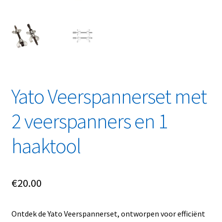
Linkpartners
My account
Over Ons
Overzicht
Yato Veerspannerset met
2 veerspanners en 1
Privacybeleid
haaktool
Retourbeleid
Videos
€
20.00
Winkelwagen
Ontdek de Yato Veerspannerset, ontworpen voor efficiënt