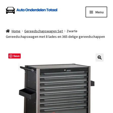
Ga
Ga
Menu
door
naar
naar
de
Home
navigatie
inhoud
Home
Gereedschapswagen Set
Zwarte
Gereedschapswagen met 8 lades en 365-delige gereedschappen
Algemene Voorwaarden
Auto Onderdelen Shop
Save
Betalen en Verzenden
Blog
Contact
Klantenservice