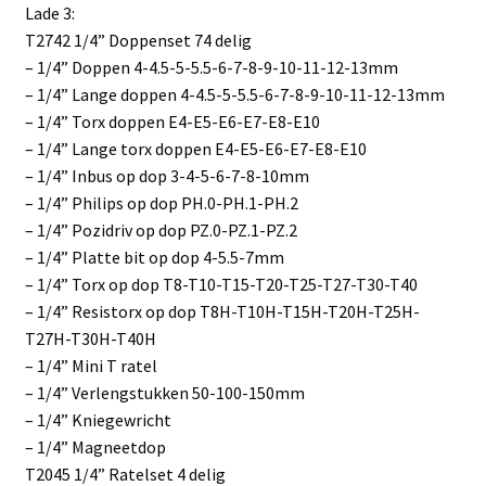
Lade 3:
T2742 1/4” Doppenset 74 delig
– 1/4” Doppen 4-4.5-5-5.5-6-7-8-9-10-11-12-13mm
– 1/4” Lange doppen 4-4.5-5-5.5-6-7-8-9-10-11-12-13mm
– 1/4” Torx doppen E4-E5-E6-E7-E8-E10
– 1/4” Lange torx doppen E4-E5-E6-E7-E8-E10
– 1/4” Inbus op dop 3-4-5-6-7-8-10mm
– 1/4” Philips op dop PH.0-PH.1-PH.2
– 1/4” Pozidriv op dop PZ.0-PZ.1-PZ.2
– 1/4” Platte bit op dop 4-5.5-7mm
– 1/4” Torx op dop T8-T10-T15-T20-T25-T27-T30-T40
– 1/4” Resistorx op dop T8H-T10H-T15H-T20H-T25H-
T27H-T30H-T40H
– 1/4” Mini T ratel
– 1/4” Verlengstukken 50-100-150mm
– 1/4” Kniegewricht
– 1/4” Magneetdop
T2045 1/4” Ratelset 4 delig