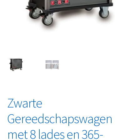
Linkpartners
My account
Over Ons
Overzicht
Privacybeleid
Retourbeleid
Zwarte
Videos
Gereedschapswagen
Winkelwagen
met 8 lades en 365-