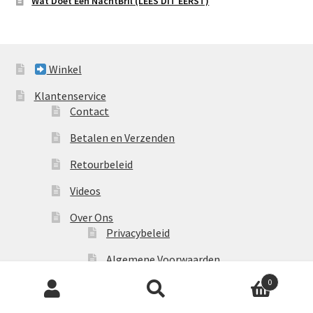
Wat Doet Een NachtBril (LEES DIT EERST)
Winkel
Klantenservice
Contact
Betalen en Verzenden
Retourbeleid
Videos
Over Ons
Privacybeleid
Algemene Voorwaarden
Producten
0
Linkpartners
zoeken
My account