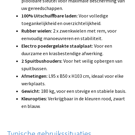
plooibare sleutel voor maximale bescherming van
uw gereedschappen.
100% Uitschuiﬀbare laden:
Voor volledige
toegankelijkheid en overzichtelijkheid.
Rubber wielen:
2 x zwenkwielen met rem, voor
eenvoudig manoeuvreren en stabiliteit.
Electro poedergelakte staalplaat:
Voor een
duurzame en krasbestendige afwerking.
2 Spuitbushouders:
Voor het veilig opbergen van
spuitbussen.
Afmetingen:
L95 x B50 x H103 cm, ideaal voor elke
werkplaats.
Gewicht:
180 kg, voor een stevige en stabiele basis.
Kleuropties:
Verkrijgbaar in de kleuren rood, zwart
en blauw.
Typische gebruikssituaties