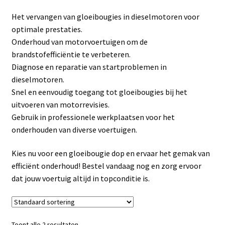
Linkpartners
Het vervangen van gloeibougies in dieselmotoren voor
optimale prestaties.
My account
Onderhoud van motorvoertuigen om de
brandstofefficiëntie te verbeteren.
Over Ons
Diagnose en reparatie van startproblemen in
dieselmotoren.
Overzicht
Snel en eenvoudig toegang tot gloeibougies bij het
uitvoeren van motorrevisies.
Privacybeleid
Gebruik in professionele werkplaatsen voor het
onderhouden van diverse voertuigen.
Retourbeleid
Kies nu voor een gloeibougie dop en ervaar het gemak van
efficiënt onderhoud! Bestel vandaag nog en zorg ervoor
Videos
dat jouw voertuig altijd in topconditie is.
Winkelwagen
Toont alle 2 resultaten