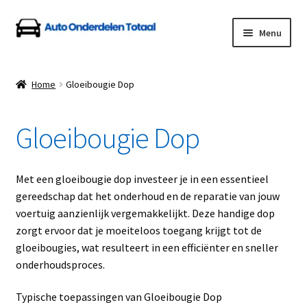
Ga
Ga
Menu
door
naar
naar
de
Home
navigatie
inhoud
Home
Gloeibougie Dop
Algemene Voorwaarden
Gloeibougie Dop
Auto Onderdelen Shop
Betalen en Verzenden
Met een gloeibougie dop investeer je in een essentieel
gereedschap dat het onderhoud en de reparatie van jouw
Blog
voertuig aanzienlijk vergemakkelijkt. Deze handige dop
zorgt ervoor dat je moeiteloos toegang krijgt tot de
Contact
gloeibougies, wat resulteert in een efficiënter en sneller
onderhoudsproces.
Klantenservice
Typische toepassingen van Gloeibougie Dop