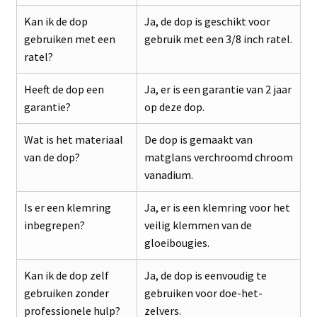
Kan ik de dop
Ja, de dop is geschikt voor
gebruiken met een
gebruik met een 3/8 inch ratel.
ratel?
Heeft de dop een
Ja, er is een garantie van 2 jaar
garantie?
op deze dop.
Wat is het materiaal
De dop is gemaakt van
van de dop?
matglans verchroomd chroom
vanadium.
Is er een klemring
Ja, er is een klemring voor het
inbegrepen?
veilig klemmen van de
gloeibougies.
Kan ik de dop zelf
Ja, de dop is eenvoudig te
gebruiken zonder
gebruiken voor doe-het-
professionele hulp?
zelvers.