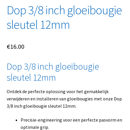
Linkpartners
Dop 3/8 inch gloeibougie
sleutel 12mm
My account
Over Ons
€
16.00
Overzicht
Dop 3/8 inch gloeibougie
Privacybeleid
sleutel 12mm
Retourbeleid
Ontdek de perfecte oplossing voor het gemakkelijk
Videos
verwijderen en installeren van gloeibougies met onze Dop
3/8 inch gloeibougie sleutel 12mm.
Winkelwagen
Precisie-engineering voor een perfecte pasvorm en
optimale grip.