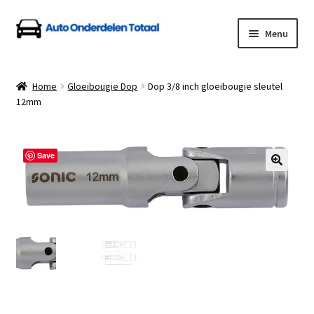
Ga
Ga
Menu
door
naar
naar
de
Home
navigatie
inhoud
Home
Gloeibougie Dop
Dop 3/8 inch gloeibougie sleutel
12mm
Algemene Voorwaarden
Auto Onderdelen Shop
Save
Betalen en Verzenden
Blog
Contact
Klantenservice