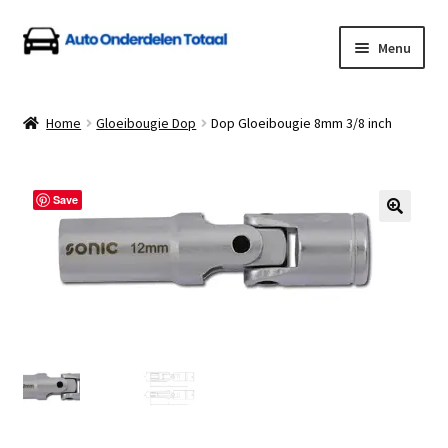
Ga
Ga
Menu
door
naar
naar
de
Home
navigatie
inhoud
Home
Gloeibougie Dop
Dop Gloeibougie 8mm 3/8 inch
Algemene Voorwaarden
Auto Onderdelen Shop
Save
Betalen en Verzenden
Blog
Contact
Klantenservice