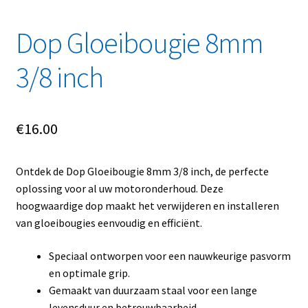
Linkpartners
Dop Gloeibougie 8mm
My account
3/8 inch
Over Ons
Overzicht
€
16.00
Privacybeleid
Ontdek de Dop Gloeibougie 8mm 3/8 inch, de perfecte
oplossing voor al uw motoronderhoud. Deze
Retourbeleid
hoogwaardige dop maakt het verwijderen en installeren
van gloeibougies eenvoudig en efficiënt.
Videos
Speciaal ontworpen voor een nauwkeurige pasvorm
Winkelwagen
en optimale grip.
Gemaakt van duurzaam staal voor een lange
levensduur en betrouwbaarheid.