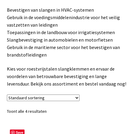
Linkpartners
Bevestigen van slangen in HVAC-systemen
Gebruik in de voedingsmiddelenindustrie voor het veilig
My account
vastzetten van leidingen
Toepassingen in de landbouw voor irrigatiesystemen
Over Ons
Slangbevestiging in automobielen en motorfietsen
Gebruik in de maritieme sector voor het bevestigen van
Overzicht
brandstofleidingen
Privacybeleid
Kies voor roestvrijstalen slangklemmen en ervaar de
voordelen van betrouwbare bevestiging en lange
levensduur. Bekijk ons assortiment en bestel vandaag nog!
Retourbeleid
Videos
Toont alle 4 resultaten
Winkelwagen
Save