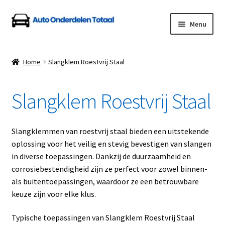
Ga
Ga
Menu
door
naar
naar
de
Home
navigatie
inhoud
Home
Slangklem Roestvrij Staal
Algemene Voorwaarden
Slangklem Roestvrij Staal
Auto Onderdelen Shop
Betalen en Verzenden
Slangklemmen van roestvrij staal bieden een uitstekende
oplossing voor het veilig en stevig bevestigen van slangen
Blog
in diverse toepassingen. Dankzij de duurzaamheid en
corrosiebestendigheid zijn ze perfect voor zowel binnen-
Contact
als buitentoepassingen, waardoor ze een betrouwbare
keuze zijn voor elke klus.
Klantenservice
Typische toepassingen van Slangklem Roestvrij Staal