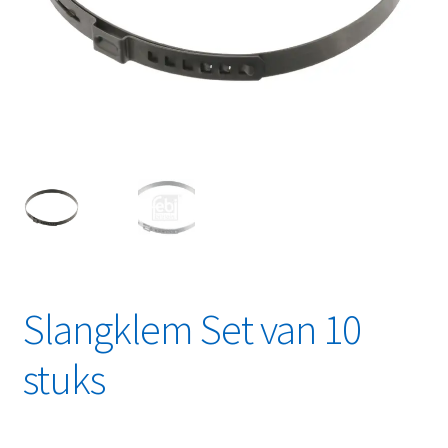
Linkpartners
My account
Over Ons
Overzicht
Privacybeleid
Retourbeleid
Slangklem Set van 10
Videos
stuks
Winkelwagen