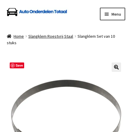
Ga
Ga
Menu
door
naar
naar
de
Home
navigatie
inhoud
Home
Slangklem Roestvrij Staal
Slangklem Set van 10
stuks
Algemene Voorwaarden
Auto Onderdelen Shop
Save
Betalen en Verzenden
Blog
Contact
Klantenservice