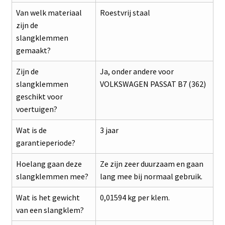
Van welk materiaal
Roestvrij staal
zijn de
slangklemmen
gemaakt?
Zijn de
Ja, onder andere voor
slangklemmen
VOLKSWAGEN PASSAT B7 (362)
geschikt voor
voertuigen?
Wat is de
3 jaar
garantieperiode?
Hoelang gaan deze
Ze zijn zeer duurzaam en gaan
slangklemmen mee?
lang mee bij normaal gebruik.
Wat is het gewicht
0,01594 kg per klem.
van een slangklem?