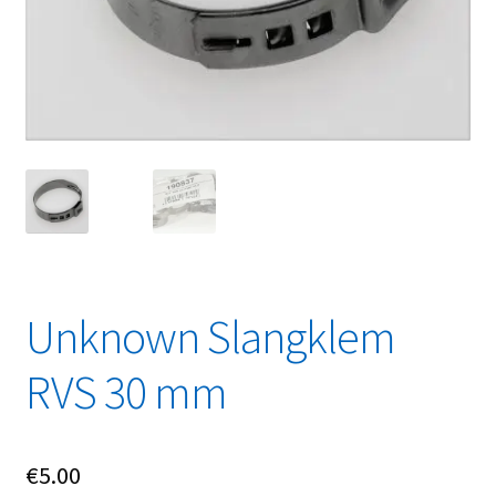
Linkpartners
My account
Over Ons
Overzicht
Privacybeleid
Retourbeleid
Unknown Slangklem
Videos
RVS 30 mm
Winkelwagen
€
5.00