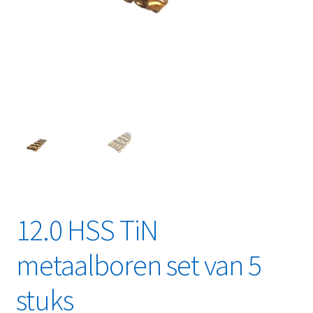
Linkpartners
My account
Over Ons
Overzicht
Privacybeleid
Retourbeleid
12.0 HSS TiN
Videos
metaalboren set van 5
Winkelwagen
stuks