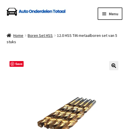
Ga
Ga
Menu
door
naar
naar
de
Home
navigatie
inhoud
Home
Boren Set HSS
12.0 HSS TiN metaalboren set van 5
stuks
Algemene Voorwaarden
Auto Onderdelen Shop
Save
Betalen en Verzenden
Blog
Contact
Klantenservice