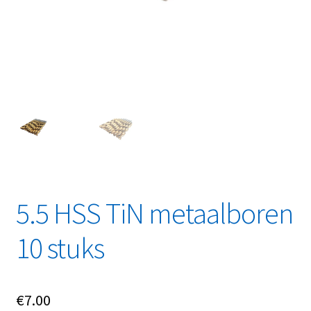
Linkpartners
My account
Over Ons
Overzicht
Privacybeleid
Retourbeleid
5.5 HSS TiN metaalboren
Videos
10 stuks
Winkelwagen
€
7.00