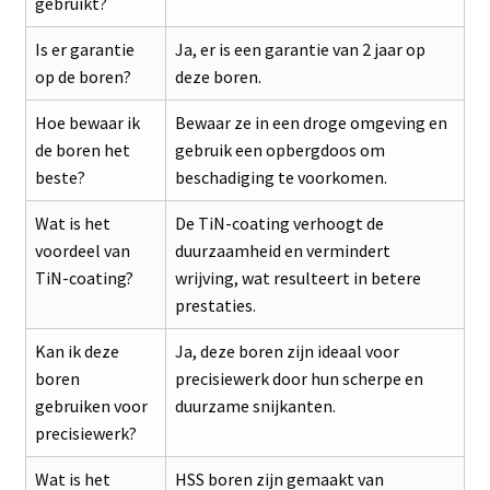
gebruikt?
Is er garantie
Ja, er is een garantie van 2 jaar op
op de boren?
deze boren.
Hoe bewaar ik
Bewaar ze in een droge omgeving en
de boren het
gebruik een opbergdoos om
beste?
beschadiging te voorkomen.
Wat is het
De TiN-coating verhoogt de
voordeel van
duurzaamheid en vermindert
TiN-coating?
wrijving, wat resulteert in betere
prestaties.
Kan ik deze
Ja, deze boren zijn ideaal voor
boren
precisiewerk door hun scherpe en
gebruiken voor
duurzame snijkanten.
precisiewerk?
Wat is het
HSS boren zijn gemaakt van