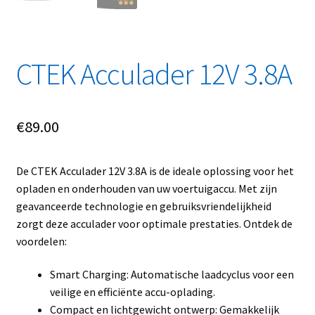
Linkpartners
My account
CTEK Acculader 12V 3.8A
Over Ons
€
89.00
Overzicht
Privacybeleid
De CTEK Acculader 12V 3.8A is de ideale oplossing voor het
opladen en onderhouden van uw voertuigaccu. Met zijn
Retourbeleid
geavanceerde technologie en gebruiksvriendelijkheid
zorgt deze acculader voor optimale prestaties. Ontdek de
Videos
voordelen:
Winkelwagen
Smart Charging: Automatische laadcyclus voor een
veilige en efficiënte accu-oplading.
Compact en lichtgewicht ontwerp: Gemakkelijk