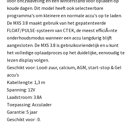
voor ontzwaveling en een winterstand voor opladen op
koude dagen. Dit model heeft ook selecteerbare
programma's om kleinere en normale accu's op te laden.
De MXS 3.8 maakt gebruik van het gepatenteerde
FLOAT/PULSE-systeem van CTEK, de meest efficiÃ«nte
onderhoudsmodus wanneer een accu langdurig blijft
aangesloten. De MXS 3.8 is gebruiksvriendelijk en u kunt
het volledige oplaadproces op het duidelijke, eenvoudig te
lezen display volgen.
Geschikt voor: Lood-zuur, calcium, AGM, start-stop & Gel
accu's
Kabellengte: 1,3 m
Spanning: 12V
Laadstroom: 3.8A
Toepassing: Acculader
Garantie: 5 jaar
Geschikt voor : 0.