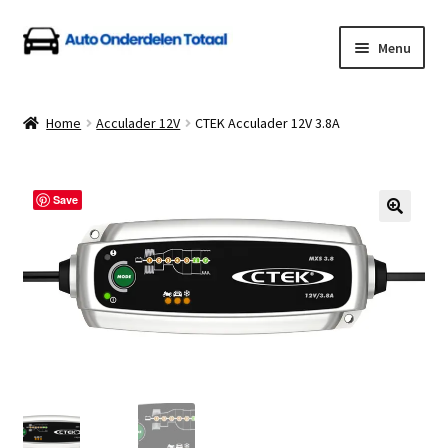
Ga
Ga
Menu
door
naar
naar
de
Home
navigatie
inhoud
Home
Acculader 12V
CTEK Acculader 12V 3.8A
Algemene Voorwaarden
Auto Onderdelen Shop
Save
Betalen en Verzenden
Blog
Contact
Klantenservice