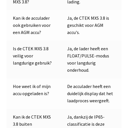
MXS 3.8?
lading.
Kan ik de acculader
Ja, de CTEK MXS 3.8 is
ook gebruiken voor
geschikt voor AGM
een AGM accu?
accu's.
Is de CTEK MXS 3.8
Ja, de lader heeft een
veilig voor
FLOAT/PULSE-modus
langdurige gebruik?
voor langdurig
onderhoud.
Hoe weet ik of mijn
De acculader heeft een
accu opgeladen is?
duidelijk display dat het
laadproces weergeeft.
Kan ik de CTEK MXS
Ja, dankzij de IP65-
3.8 buiten
classificatie is deze