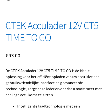
Linkpartners
My account
CTEK Acculader 12V CT5
Over Ons
TIME TO GO
Overzicht
€
93.00
Privacybeleid
Retourbeleid
De CTEK Acculader 12V CT5 TIME TO GO is de ideale
oplossing voor het efficiënt opladen van uw accu. Met een
Videos
gebruiksvriendelijke interface en geavanceerde
technologie, zorgt deze lader ervoor dat u nooit meer met
Winkelwagen
een lege accu komt te zitten.
Intelligente laadtechnologie met een