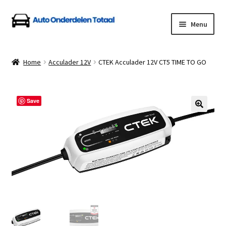
Ga
Ga
Menu
door
naar
naar
de
Home
navigatie
inhoud
Home
Acculader 12V
CTEK Acculader 12V CT5 TIME TO GO
Algemene Voorwaarden
Auto Onderdelen Shop
Save
Betalen en Verzenden
Blog
Contact
Klantenservice