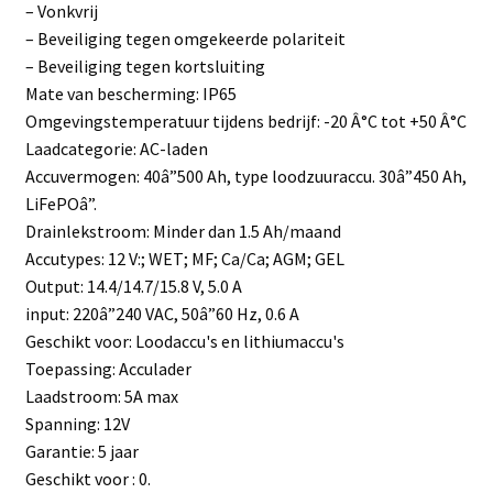
– Vonkvrij
– Beveiliging tegen omgekeerde polariteit
– Beveiliging tegen kortsluiting
Mate van bescherming: IP65
Omgevingstemperatuur tijdens bedrijf: -20 Â°C tot +50 Â°C
Laadcategorie: AC-laden
Accuvermogen: 40â”500 Ah, type loodzuuraccu. 30â”450 Ah,
LiFePOâ”.
Drainlekstroom: Minder dan 1.5 Ah/maand
Accutypes: 12 V:; WET; MF; Ca/Ca; AGM; GEL
Output: 14.4/14.7/15.8 V, 5.0 A
input: 220â”240 VAC, 50â”60 Hz, 0.6 A
Geschikt voor: Loodaccu's en lithiumaccu's
Toepassing: Acculader
Laadstroom: 5A max
Spanning: 12V
Garantie: 5 jaar
Geschikt voor : 0.