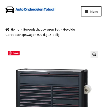
Ga
Ga
Menu
door
naar
naar
de
Home
navigatie
inhoud
Home
Gereedschapswagen Set
Gevulde
Gereedschapswagen 920-dlg 15-delig
Algemene Voorwaarden
Auto Onderdelen Shop
Save
Betalen en Verzenden
Blog
Contact
Klantenservice