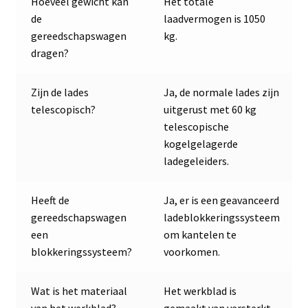
Hoeveel gewicht kan
Het totale
de
laadvermogen is 1050
gereedschapswagen
kg.
dragen?
Zijn de lades
Ja, de normale lades zijn
telescopisch?
uitgerust met 60 kg
telescopische
kogelgelagerde
ladegeleiders.
Heeft de
Ja, er is een geavanceerd
gereedschapswagen
ladeblokkeringssysteem
een
om kantelen te
blokkeringssysteem?
voorkomen.
Wat is het materiaal
Het werkblad is
van het werkblad?
gemaakt van versterkt