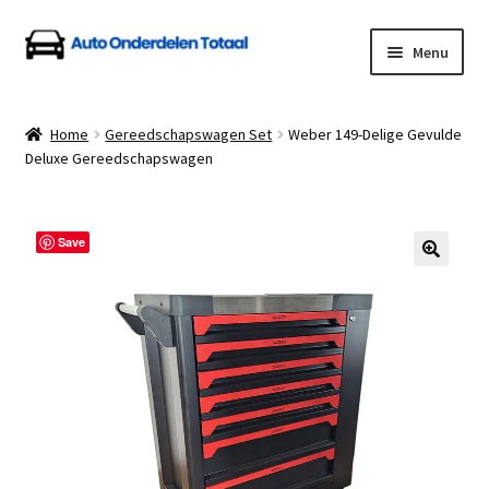
Ga
Ga
Menu
door
naar
naar
de
Home
navigatie
inhoud
Home
Gereedschapswagen Set
Weber 149-Delige Gevulde
Deluxe Gereedschapswagen
Algemene Voorwaarden
Auto Onderdelen Shop
Save
Betalen en Verzenden
Blog
Contact
Klantenservice