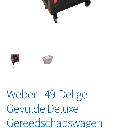
Linkpartners
My account
Over Ons
Overzicht
Privacybeleid
Retourbeleid
Weber 149-Delige
Videos
Gevulde Deluxe
Winkelwagen
Gereedschapswagen