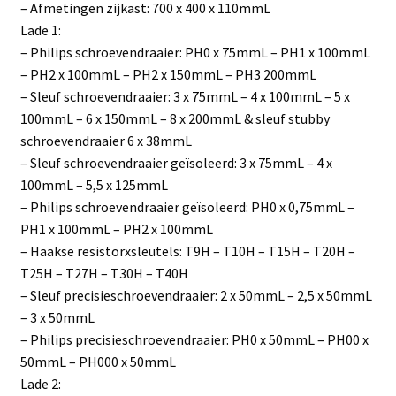
– Afmetingen zijkast: 700 x 400 x 110mmL
Lade 1:
– Philips schroevendraaier: PH0 x 75mmL – PH1 x 100mmL
– PH2 x 100mmL – PH2 x 150mmL – PH3 200mmL
– Sleuf schroevendraaier: 3 x 75mmL – 4 x 100mmL – 5 x
100mmL – 6 x 150mmL – 8 x 200mmL & sleuf stubby
schroevendraaier 6 x 38mmL
– Sleuf schroevendraaier geïsoleerd: 3 x 75mmL – 4 x
100mmL – 5,5 x 125mmL
– Philips schroevendraaier geïsoleerd: PH0 x 0,75mmL –
PH1 x 100mmL – PH2 x 100mmL
– Haakse resistorxsleutels: T9H – T10H – T15H – T20H –
T25H – T27H – T30H – T40H
– Sleuf precisieschroevendraaier: 2 x 50mmL – 2,5 x 50mmL
– 3 x 50mmL
– Philips precisieschroevendraaier: PH0 x 50mmL – PH00 x
50mmL – PH000 x 50mmL
Lade 2: