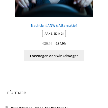
Nachtbril ANWB Alternatief
AANBIEDING!
Oorspronkelijke
Huidige
€
39.95
€
34.95
prijs
prijs
was:
is:
Toevoegen aan winkelwagen
€39.95.
€34.95.
Informatie