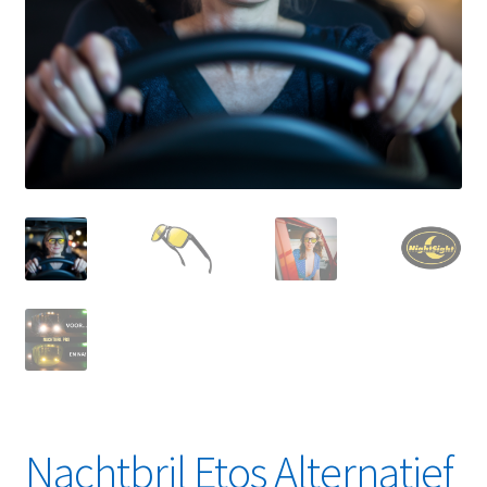
Linkpartners
My account
Over Ons
Overzicht
Privacybeleid
Retourbeleid
Videos
Winkelwagen
Nachtbril Etos Alternatief