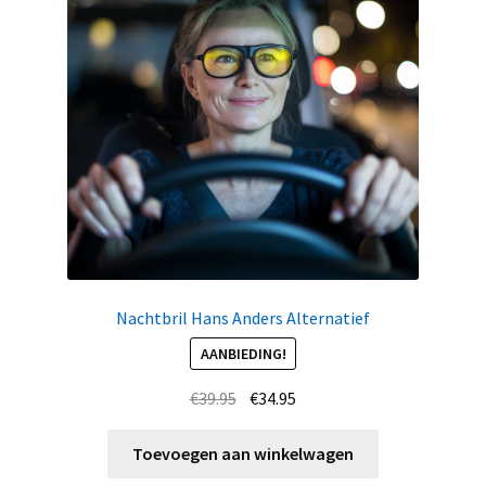
Nachtbril Hans Anders Alternatief
AANBIEDING!
Oorspronkelijke
Huidige
€
39.95
€
34.95
prijs
prijs
was:
is:
Toevoegen aan winkelwagen
€39.95.
€34.95.