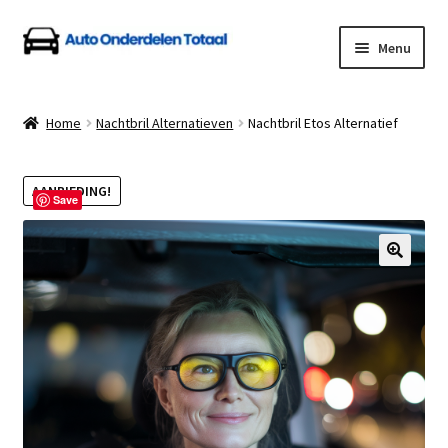
Ga
Ga
Menu
door
naar
naar
de
Home
navigatie
inhoud
Home
Nachtbril Alternatieven
Nachtbril Etos Alternatief
Algemene Voorwaarden
AANBIEDING!
Auto Onderdelen Shop
Save
Betalen en Verzenden
Blog
Contact
Klantenservice