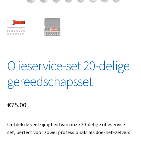
Linkpartners
My account
Over Ons
Overzicht
Olieservice-set 20-delige
Privacybeleid
gereedschapsset
Retourbeleid
€
75.00
Videos
Winkelwagen
Ontdek de veelzijdigheid van onze 20-delige olieservice-
set, perfect voor zowel professionals als doe-het-zelvers!