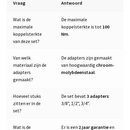
Vraag
Antwoord
Wat is de
De maximale
maximale
koppelsterkte is tot
100
koppelsterkte
Nm
.
van deze set?
Van welk
De adapters zijn gemaakt
materiaal zijn de
van hoogwaardig
chroom-
adapters
molybdeenstaal
.
gemaakt?
Hoeveel stuks
De set bevat
3 adapters
:
zitten er in de
3/8”, 1/2”, 3/4”.
set?
Wat is de
Er is een
2 jaar garantie
en