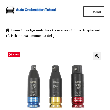
Ga
Ga
Menu
door
naar
naar
de
Home
navigatie
inhoud
Home
Handgereedschap Accessoires
Sonic Adapter-set
1/2 inch met vast moment 3-delig
Algemene Voorwaarden
Auto Onderdelen Shop
Save
Betalen en Verzenden
Blog
Contact
Klantenservice