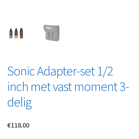
Linkpartners
My account
Over Ons
Overzicht
Sonic Adapter-set 1/2
Privacybeleid
inch met vast moment 3-
Retourbeleid
delig
Videos
Winkelwagen
€
118.00