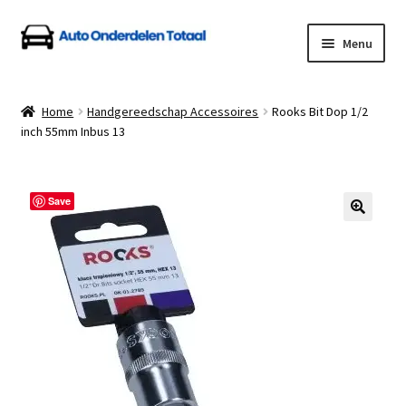
Ga
Ga
Menu
door
naar
naar
de
Home
navigatie
inhoud
Home
Handgereedschap Accessoires
Rooks Bit Dop 1/2
inch 55mm Inbus 13
Algemene Voorwaarden
Auto Onderdelen Shop
Save
Betalen en Verzenden
Blog
Contact
Klantenservice