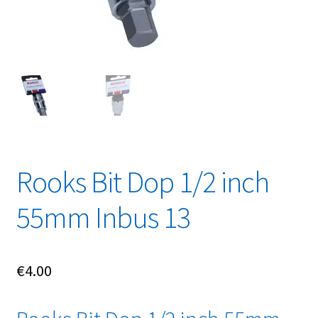
Linkpartners
My account
Over Ons
Overzicht
Privacybeleid
Rooks Bit Dop 1/2 inch
Retourbeleid
55mm Inbus 13
Videos
€
4.00
Winkelwagen