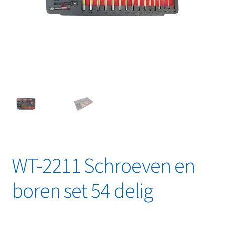
Linkpartners
My account
Over Ons
Overzicht
Privacybeleid
Retourbeleid
WT-2211 Schroeven en
Videos
boren set 54 delig
Winkelwagen