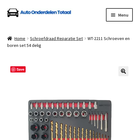
Ga
Ga
Menu
door
naar
naar
de
Home
navigatie
inhoud
Home
Schroefdraad Reparatie Set
WT-2211 Schroeven en
boren set 54 delig
Algemene Voorwaarden
Auto Onderdelen Shop
Save
Betalen en Verzenden
Blog
Contact
Klantenservice