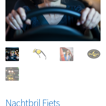
Linkpartners
My account
Over Ons
Overzicht
Privacybeleid
Retourbeleid
Videos
Winkelwagen
Nachtbril Fiets