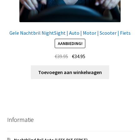
Gele Nachtbril NightSight | Auto | Motor | Scooter | Fiets
AANBIEDING!
Oorspronkelijke
Huidige
€
39.95
€
34.95
prijs
prijs
was:
is:
Toevoegen aan winkelwagen
€39.95.
€34.95.
Informatie