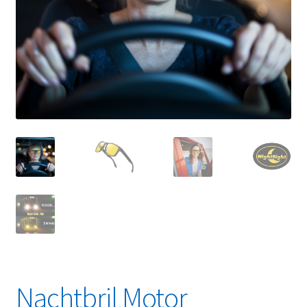
Linkpartners
My account
Over Ons
Overzicht
Privacybeleid
Retourbeleid
Videos
Winkelwagen
Nachtbril Motor