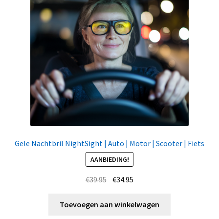
Gele Nachtbril NightSight | Auto | Motor | Scooter | Fiets
AANBIEDING!
Oorspronkelijke
Huidige
€
39.95
€
34.95
prijs
prijs
was:
is:
Toevoegen aan winkelwagen
€39.95.
€34.95.