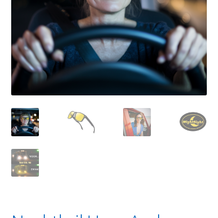
Linkpartners
My account
Over Ons
Overzicht
Privacybeleid
Retourbeleid
Videos
Winkelwagen