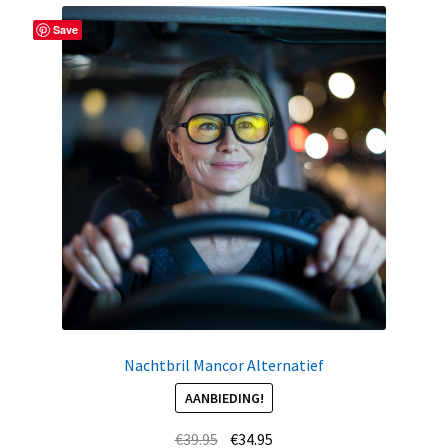
Save
Nachtbril Mancor Alternatief
AANBIEDING!
Oorspronkelijke
Huidige
€
39.95
€
34.95