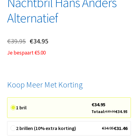
Nachtbril Hans Anders
Alternatief
€
39.95
€
34.95
Je bespaart
€
5.00
Koop Meer Met Korting
€
34.95
1 bril
Totaal:
€
34.95
€
39.95
2 brillen (10% extra korting)
€
31.46
€
34.95