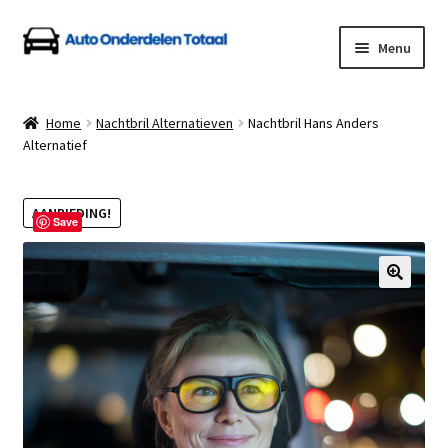
Ga
Ga
Menu
door
naar
naar
de
Home
navigatie
inhoud
Home
Nachtbril Alternatieven
Nachtbril Hans Anders
Alternatief
Algemene Voorwaarden
Auto Onderdelen Shop
AANBIEDING!
Save
Betalen en Verzenden
Blog
Contact
Klantenservice