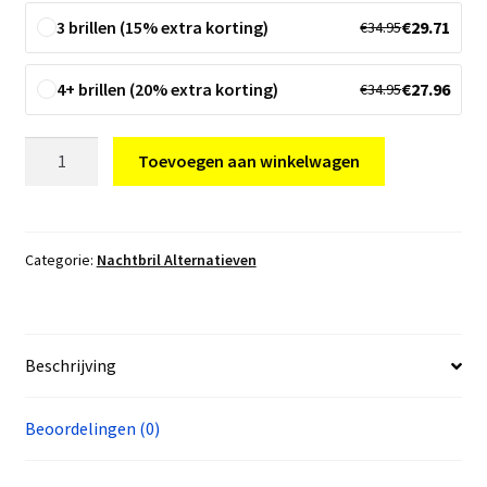
3 brillen (15% extra korting)
€
29.71
€
34.95
4+ brillen (20% extra korting)
€
27.96
€
34.95
Nachtbril
Toevoegen aan winkelwagen
Hans
Anders
Alternatief
aantal
Categorie:
Nachtbril Alternatieven
Beschrijving
Beoordelingen (0)