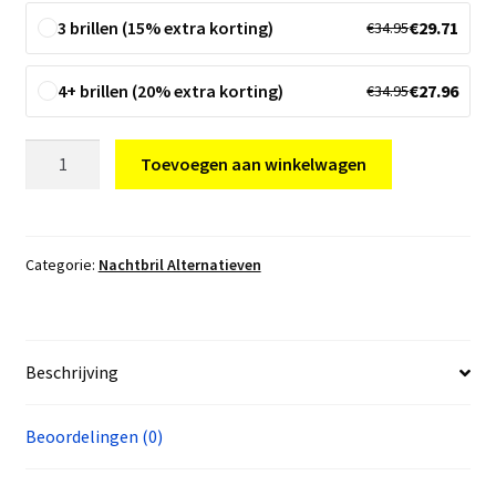
3 brillen (15% extra korting)
€
29.71
€
34.95
4+ brillen (20% extra korting)
€
27.96
€
34.95
Nachtbril
Toevoegen aan winkelwagen
Serengeti
Alternatief
aantal
Categorie:
Nachtbril Alternatieven
Beschrijving
Beoordelingen (0)