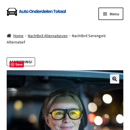
Ga
Ga
Menu
door
naar
naar
de
Home
navigatie
inhoud
Home
Nachtbril Alternatieven
Nachtbril Serengeti
Alternatief
Algemene Voorwaarden
Auto Onderdelen Shop
AANBIEDING!
Save
Betalen en Verzenden
Blog
Contact
Klantenservice