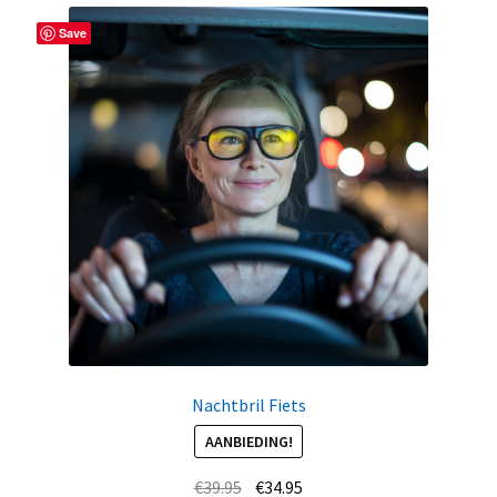
Save
Nachtbril Fiets
AANBIEDING!
Oorspronkelijke
Huidige
€
39.95
€
34.95