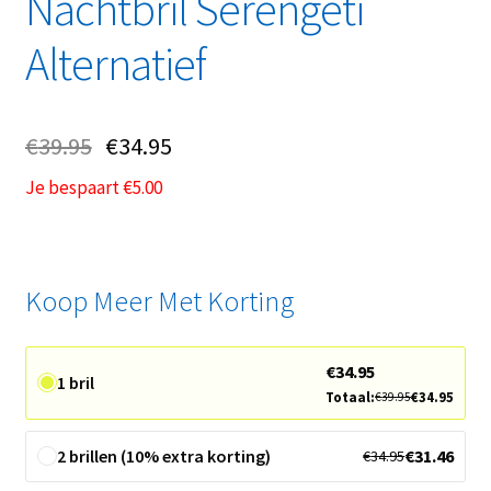
Nachtbril Serengeti
Alternatief
€
39.95
€
34.95
Je bespaart
€
5.00
Koop Meer Met Korting
€
34.95
1 bril
Totaal:
€
34.95
€
39.95
2 brillen (10% extra korting)
€
31.46
€
34.95