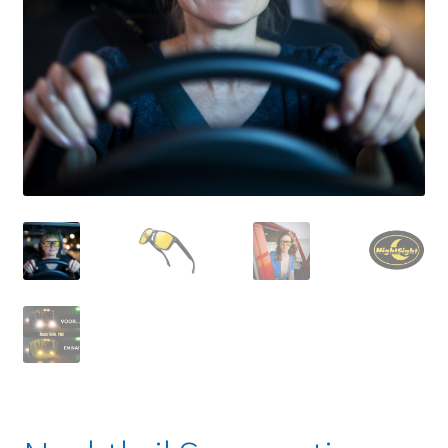
Linkpartners
My account
Over Ons
Overzicht
Privacybeleid
Retourbeleid
Videos
Winkelwagen